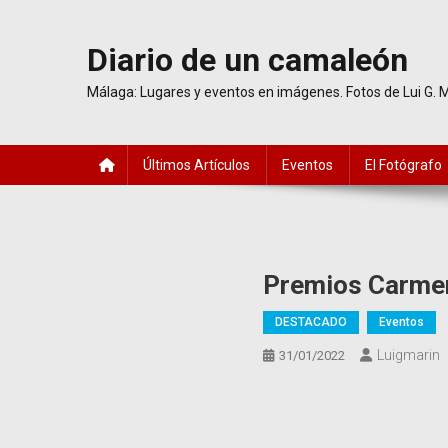
Saltar
al
Diario de un camaleón
contenido
Málaga: Lugares y eventos en imágenes. Fotos de Lui G. 
Últimos Artículos
Eventos
El Fotógrafo
Premios Carmen
DESTACADO
Eventos
Luigmarin
31/01/2022