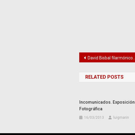
Navegación
David Bisbal filarmónico, Cosentino en el Teatro Cervantes de Málaga
de
RELATED POSTS
entradas
Incomunicados. Exposición
Fotográfica
16/03/2013
luigmarin