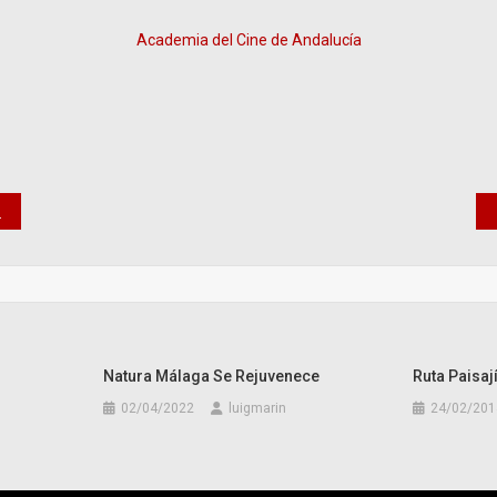
Academia del Cine de Andalucía
Natura Málaga Se Rejuvenece
Ruta Paisaj
02/04/2022
luigmarin
24/02/201