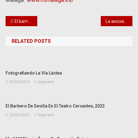
Málaga
.
www.mmalaga.es/
Navegación
El barrio de Picasso se reinventa
La asociación cultural Plenilunio XXI premia a LaMari, de Chambao
de
RELATED POSTS
entradas
Fotografiando La Vía Láctea
23/04/2012
luigmarin
El Barbero De Sevilla En El Teatro Cervantes, 2023
23/02/2023
luigmarin