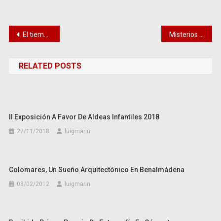
Navegación
El tiempo se para en Castellar de la Frontera
Misterios de nuestro interior: Ruinas de Bobastro
de
RELATED POSTS
entradas
II Exposición A Favor De Aldeas Infantiles 2018
27/11/2018
luigmarin
Colomares, Un Sueño Arquitectónico En Benalmádena
08/02/2012
luigmarin