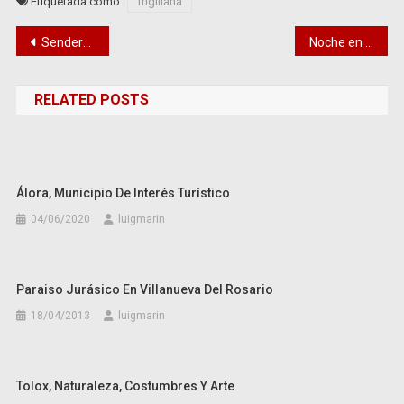
Etiquetada como
frigiliana
Navegación
Sendero Acequia las Angosturas de Benahavís
Noche en la Alcazaba con la Asociación Zegrí
de
RELATED POSTS
entradas
Álora, Municipio De Interés Turístico
04/06/2020
luigmarin
Paraiso Jurásico En Villanueva Del Rosario
18/04/2013
luigmarin
Tolox, Naturaleza, Costumbres Y Arte