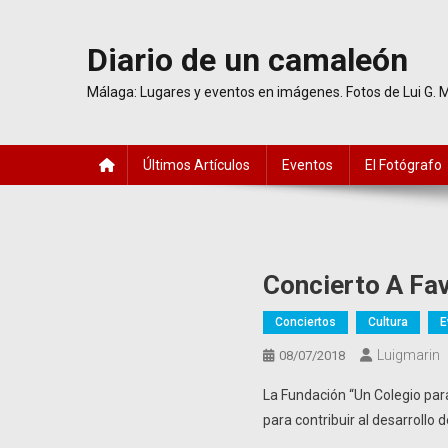
Saltar
al
Diario de un camaleón
contenido
Málaga: Lugares y eventos en imágenes. Fotos de Lui G. 
Últimos Artículos
Eventos
El Fotógrafo
Concierto A Fa
Conciertos
Cultura
E
Luigmarin
08/07/2018
La Fundación “Un Colegio par
para contribuir al desarroll