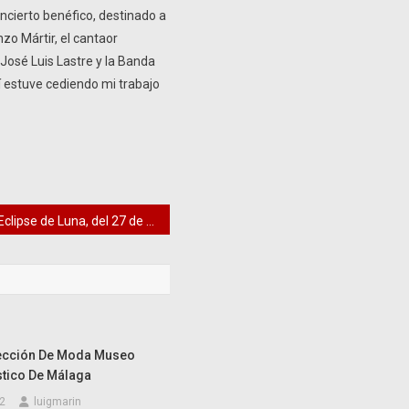
oncierto benéfico, destinado a
zo Mártir, el cantaor
 José Luis Lastre y la Banda
í estuve cediendo mi trabajo
Eclipse de Luna, del 27 de julio de 2018
lección De Moda Museo
stico De Málaga
2
luigmarin