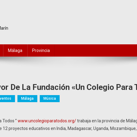
Marín
Málaga
Provincia
vor De La Fundación «Un Colegio Para
ventos
Málaga
Música
a Todos ”
www.uncolegioparatodos.org/
trabaja en la provincia de Mál
o de 12 proyectos educativos en India, Madagascar, Uganda, Mozambique,