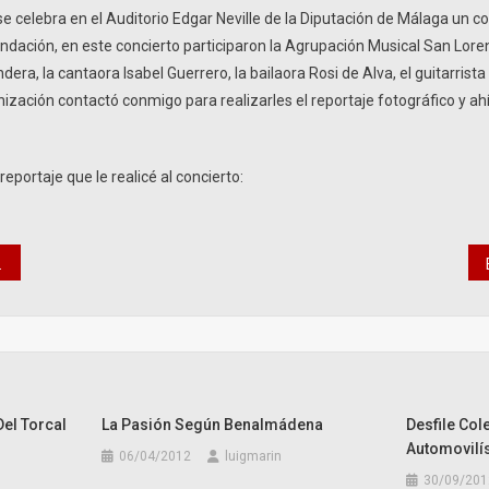
se celebra en el Auditorio Edgar Neville de la Diputación de Málaga un c
dación, en este concierto participaron la Agrupación Musical San Loren
ra, la cantaora Isabel Guerrero, la bailaora Rosi de Alva, el guitarrista
ización contactó conmigo para realizarles el reportaje fotográfico y ah
reportaje que le realicé al concierto:
el Torcal
La Pasión Según Benalmádena
Desfile Co
Automovilí
06/04/2012
luigmarin
30/09/201