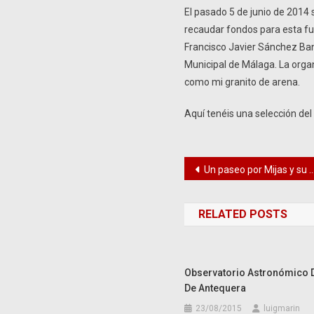
El pasado 5 de junio de 2014 
recaudar fondos para esta fun
Francisco Javier Sánchez Bande
Municipal de Málaga. La organ
como mi granito de arena.
Aquí tenéis una selección del 
Navegación
Un paseo por Mijas y su casa-museo
de
RELATED POSTS
entradas
Observatorio Astronómico D
De Antequera
23/08/2015
luigmarin