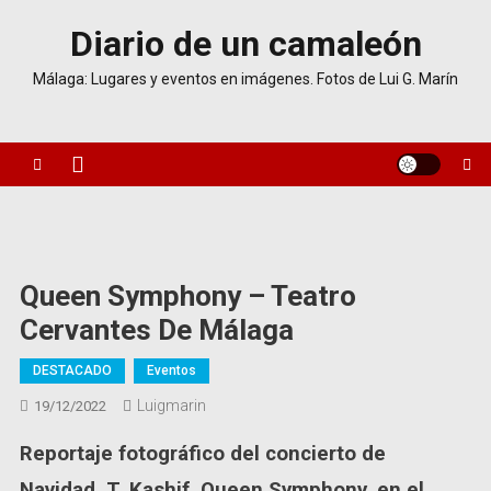
Saltar
Diario de un camaleón
al
contenido
Málaga: Lugares y eventos en imágenes. Fotos de Lui G. Marín
Queen Symphony – Teatro
Cervantes De Málaga
DESTACADO
Eventos
Luigmarin
19/12/2022
Reportaje fotográfico del concierto de
Navidad. T. Kashif. Queen Symphony, en el