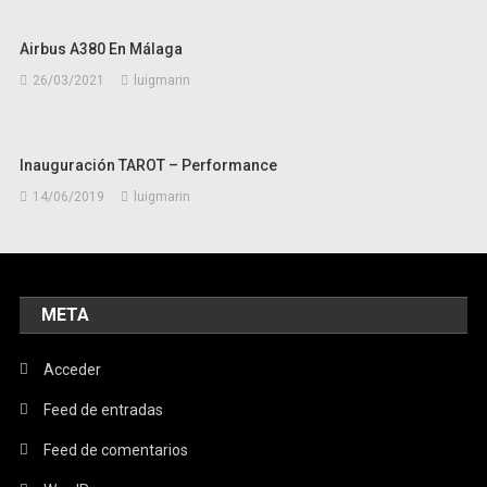
Airbus A380 En Málaga
26/03/2021
luigmarin
Inauguración TAROT – Performance
14/06/2019
luigmarin
META
Acceder
Feed de entradas
Feed de comentarios