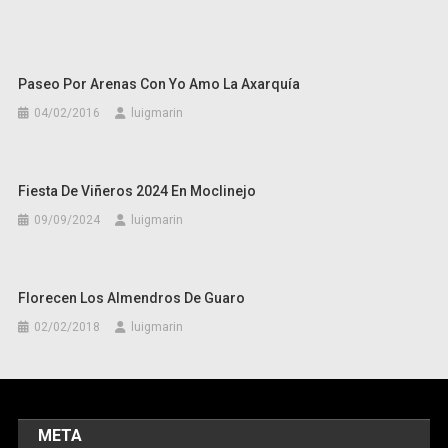
Paseo Por Arenas Con Yo Amo La Axarquía
04/02/2016
luigmarin
Fiesta De Viñeros 2024 En Moclinejo
09/09/2024
luigmarin
Florecen Los Almendros De Guaro
02/02/2018
luigmarin
META