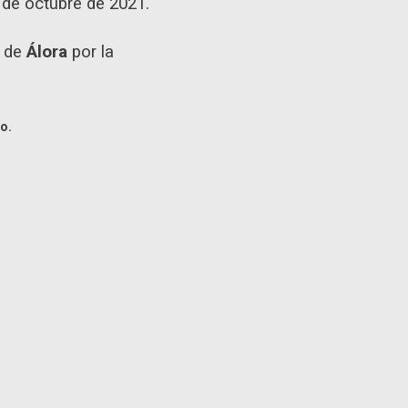
 de octubre de 2021.
o de
Álora
por la
o.