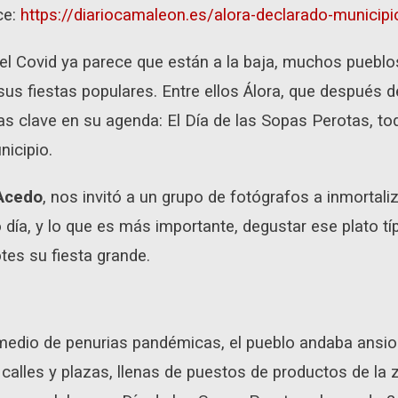
ce:
https://diariocamaleon.es/alora-declarado-municipio
el Covid ya parece que están a la baja, muchos pueblos
s fiestas populares. Entre ellos Álora, que después d
as clave en su agenda: El Día de las Sopas Perotas, to
nicipio.
Acedo
, nos invitó a un grupo de fotógrafos a inmortali
día, y lo que es más importante, degustar ese plato típ
tes su fiesta grande.
edio de penurias pandémicas, el pueblo andaba ansios
 calles y plazas, llenas de puestos de productos de la z