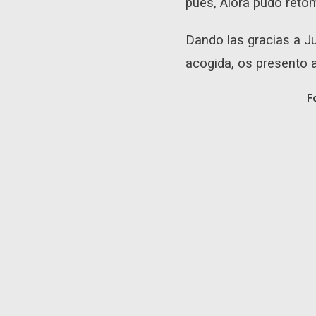
pues, Álora pudo retom
Dando las gracias a Ju
acogida, os presento a
F