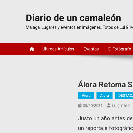
Saltar
al
Diario de un camaleón
contenido
Málaga: Lugares y eventos en imágenes. Fotos de Lui G. 
Últimos Artículos
Eventos
El Fotógrafo
Álora Retoma S
Álora
Alora
DESTAC
Luigmarin
05/10/2021
Justo un año antes de
un reportaje fotográfi