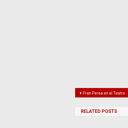
Navegación
Fran Perea en el Teatro Cervantes
de
RELATED POSTS
entradas