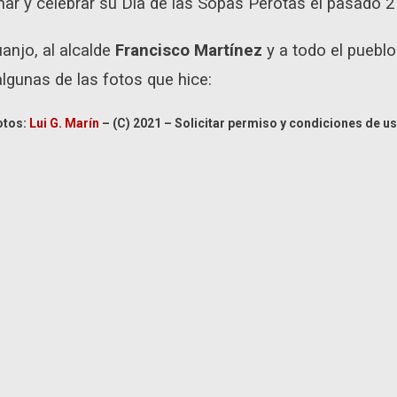
ar y celebrar su Día de las Sopas Perotas el pasado 2
anjo, al alcalde
Francisco Martínez
y a todo el puebl
lgunas de las fotos que hice:
otos:
Lui G. Marín
– (C) 2021 – Solicitar permiso y condiciones de us