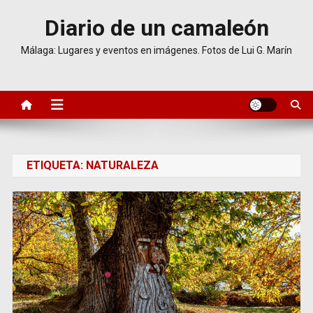
Saltar
Diario de un camaleón
al
contenido
Málaga: Lugares y eventos en imágenes. Fotos de Lui G. Marín
ETIQUETA:
NATURALEZA