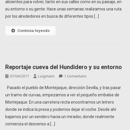
alicientes para volver, tanto en sus calles como en su paisaje, en
su entorno o su gente. Hace unas semanas realizamos una ruta
por los alrededores en busca de diferentes tipos […]
Continúa leyendo
Reportaje cueva del Hundidero y su entorno
En
07/04/2017
Luigmarin
1 Comentario
Reportaje
Pasado el pueblo de Montejaque, dirección Sevilla, y tras pasar
Cueva
un tramo de curvas, empezamos a ver el pequeño embalse de
Del
Montejaque. En una carretera recta encontramos un letrero
Hundidero
donde se indica la presa y podemos dejar el coche. Desde ahí
Y
Su
bajamos por un sendero hacia un mirador, donde realmente
Entorno
comienza el descenso a […]