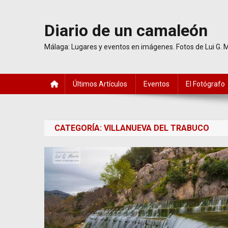
Saltar
al
Diario de un camaleón
contenido
Málaga: Lugares y eventos en imágenes. Fotos de Lui G. 
Últimos Artículos
Eventos
El Fotógrafo
CATEGORÍA:
VILLANUEVA DEL TRABUCO