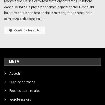
Montejaque. En una carretera recta encontramos un letrero
Hundidero
donde se indica la presa y podemos dejar el coche. Desde ahí
Y
Su
bajamos por un sendero hacia un mirador, donde realmente
Entorno
comienza el descenso a […]
Continúa leyendo
META
Acceder
Feed de entradas
Feed de comentarios
WordPress.org